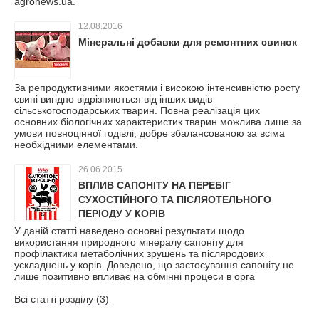
agronews.ua.
12.08.2016
Мінеральні добавки для ремонтних свинок
За репродуктивними якостями і високою інтенсивністю росту
свині вигідно відрізняються від інших видів
сільськогосподарських тварин. Повна реалізація цих
основних біологічних характеристик тварин можлива лише за
умови повноцінної годівлі, добре збалансованою за всіма
необхідними елементами.
26.06.2015
ВПЛИВ САПОНІТУ НА ПЕРЕБІГ
СУХОСТІЙНОГО ТА ПІСЛЯОТЕЛЬНОГО
ПЕРІОДУ У КОРІВ
У даній статті наведено основні результати щодо
використання природного мінералу сапоніту для
профілактики метаболічних зрушень та післяродових
ускладнень у корів. Доведено, що застосування сапоніту не
лише позитивно впливає на обмінні процеси в орга
Всі статті розділу (3)