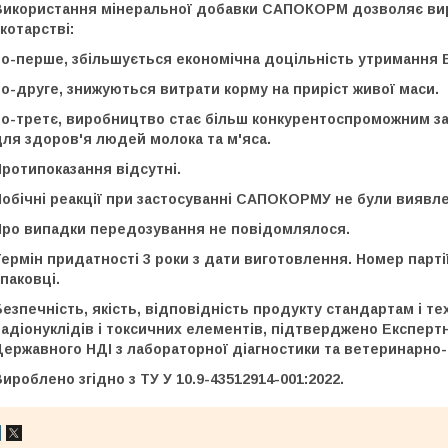
Використання мінеральної добавки САПОКОРМ дозволяє вирі
котарстві:
по-перше,
збільшується економічна доцільність утримання В
о-друге,
знижуються витрати корму на приріст живої маси.
о-третє,
виробництво стає більш конкурентоспроможним за 
для здоров'я людей молока та м
'
яса.
ротипоказання відсутні.
обічні реакції при застосуванні
САПОКОРМУ
не були виявле
Про випадки передозування не повідомлялося.
ермін придатності 3 роки з дати виготовлення. Номер парті
паковці.
езпечність, якість, відповідність продукту стандартам і те
адіонуклідів і токсичних елементів, підтверджено Експертн
ержавного НДІ з лабораторної діагностики та ветеринарно-
ироблено згідно з ТУ У 10.9-43512914-001:2022.