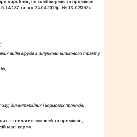
при виробництві комбікормів та преміксів
14/187 та від 24.04.2015р. № 13-02/352).
;
яких видів вірусів з шлунково-кишкового тракту
ів;
зу, дизентерійних i кормових проносів,
их та вологих сумішей та преміксів,
ій масі корму.