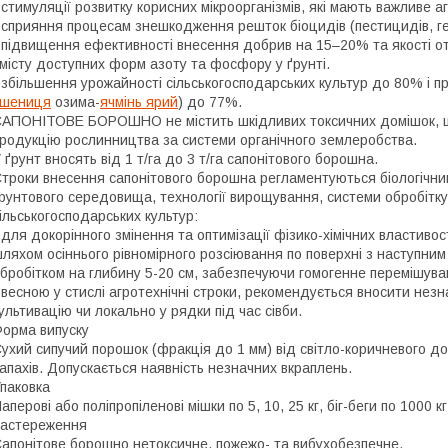
 стимуляції розвитку корисних мікроорганізмів, які мають важливе 
 сприяння процесам знешкодження решток біоцидів (пестицидів, ге
 підвищення ефективності внесення добрив на 15–20% та якості от
місту доступних форм азоту та фосфору у ґрунті.
 збільшення урожайності сільськогосподарських культур до 80% і пр
пшениця
озима-
ячмінь ярий
) до 77%.
АПОНІТОВЕ БОРОШНО не містить шкідливих токсичних домішок, щ
родукцію рослинництва за системи органічного землеробства.
 ґрунт вносять від 1 т/га до 3 т/га сапонітового борошна.
троки внесення сапонітового борошна регламентуються біологічни
рунтового середовища, технології вирощування, системи обробітк
ільськогосподарських культур:
 для докорінного змінення та оптимізації фізико-хімічних властив
ляхом осіннього рівномірного розсіювання по поверхні з наступн
бробітком на глибину 5-20 см, забезпечуючи гомогенне перемішува
 весною у стислі агротехнічні строки, рекомендується вносити незна
ультивацію чи локально у рядки під час сівби.
орма випуску
ухий сипучий порошок (фракція до 1 мм) від світло-коричневого до
апахів. Допускається наявність незначних вкраплень.
паковка
аперові або поліпропіленові мішки по 5, 10, 25 кг, біг-беги по 1000 кг
астереження
апонітове борошно нетоксичне, пожежо- та вибухобезпечне.