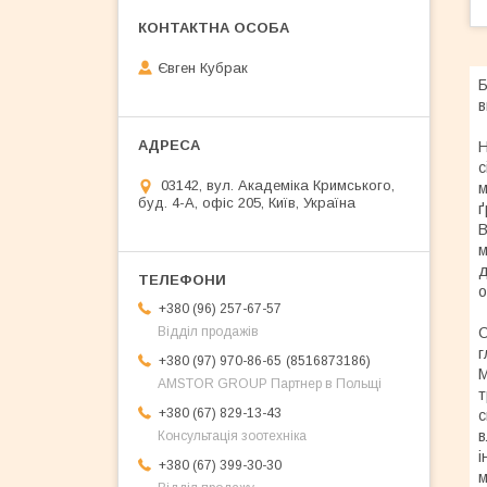
Євген Кубрак
в
Н
с
03142, вул. Академіка Кримського,
м
буд. 4-А, офіс 205, Київ, Україна
ґ
В
м
д
о
+380 (96) 257-67-57
С
Відділ продажів
г
8516873186
+380 (97) 970-86-65
М
AMSTOR GROUP Партнер в Польщі
т
+380 (67) 829-13-43
с
в
Консультація зоотехніка
і
+380 (67) 399-30-30
м